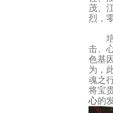
茂、
烈，
培训
击、
色基
为，
魂之
将宝
心
的