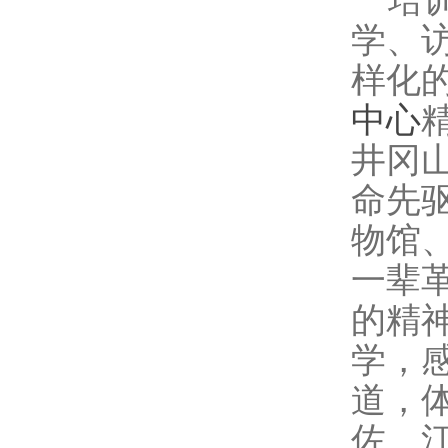
培
学、
样化
中心
井冈
命先
物馆
一辈
的精
学，
道，
佐、